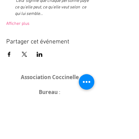
Cela  signifie que chaque personne paye 
ce qu'elle peut, ce qu'elle veut selon  ce 
qui lui semble…
Afficher plus
Partager cet événement
Association Coccinelle
Bureau
:
15 rue de l'Industrie
25000 Besançon
Lieux des rencontres variables :
indiqués sur la page de l'événement
(principalement à