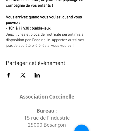
moment de détente, de jeux et de papotage en
compagnie de vos enfants !
Vous arrivez quand vous voulez, quand vous
pouvez :
- 10h à 11h30 : blabla-jeux.
Jeux, livres et blocs de motricité seront mis à
disposition par Coccinelle. Apportez aussi vos
jeux de société préférés si vous voulez !
- 11h30 à 13h :
repas partagé tiré du sac
Chacun.e peut apporter ce qu'elle veut/peut
Partager cet événement
(nourriture, boisson) et les discussions
continuent ou de nouveaux échanges
commencent :) Café et tisane seront fournis
par l'association.
Lors de ce temps d'accueil et d'échanges,
Association Coccinelle
plusieurs petites bêtes à pois de Coccinelle
seront aussi là pour :
- vous accueillir et échanger autour des
Bureau
:
thèmes que vous souhaitez.
15 rue de l'Industrie
- vous présenter les activités de l’association,
25000 Besançon
notre bibliothèque spécialisée (grossesse,
naissance, développement de l'enfant,