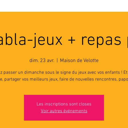
'ASSOCIATION
ACTIVITES
RESSOURCES
A
abla-jeux + repas
dim. 23 avr.
  |  
Maison de Velotte
z passer un dimanche sous le signe du jeux avec vos enfants ! Et
, partager vos meilleurs jeux, faire de nouvelles rencontres, papot
Les inscriptions sont closes
Voir autres événements