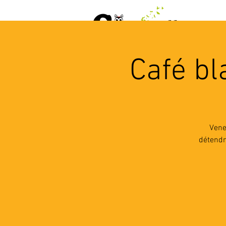
ACCUEIL
AGENDA
L
Café bl
Vene
détendre