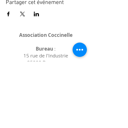
Partager cet événement
Association Coccinelle
Bureau
:
15 rue de l'Industrie
25000 Besançon
Lieux des rencontres variables :
indiqués sur la page de l'événement
(principalement à
- la
Maison de Velotte
27 chemin des
journaux
- la
Maison de quartier des Bains
Douches
(différentes adresses)