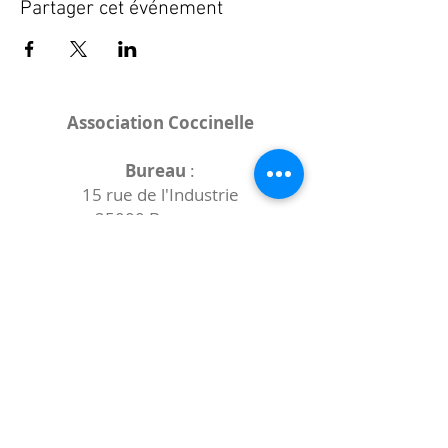
Partager cet événement
Association Coccinelle
Bureau
:
15 rue de l'Industrie
25000 Besançon
Lieux des rencontres variables :
indiqués sur la page de l'événement
(principalement à
- la
Maison de Velotte
27 chemin des
journaux
- la
Maison de quartier des Bains
Douches
(différentes adresses)