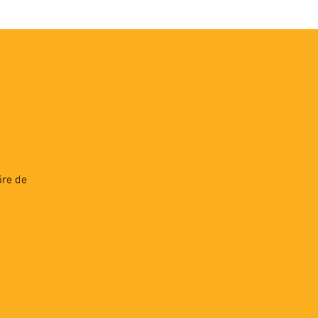
VEC LES PROS
CONTACTS
ire de