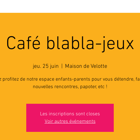
'ASSOCIATION
ACTIVITES
RESSOURCES
A
Café blabla-jeux
jeu. 25 juin
  |  
Maison de Velotte
 profitez de notre espace enfants-parents pour vous détendre, fa
nouvelles rencontres, papoter, etc !
Les inscriptions sont closes
Voir autres événements