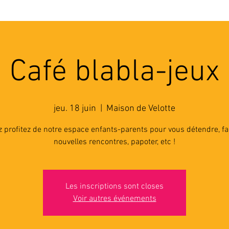
'ASSOCIATION
ACTIVITES
RESSOURCES
A
Café blabla-jeux
jeu. 18 juin
  |  
Maison de Velotte
 profitez de notre espace enfants-parents pour vous détendre, fa
nouvelles rencontres, papoter, etc !
Les inscriptions sont closes
Voir autres événements