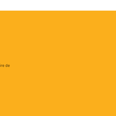
VEC LES PROS
CONTACTS
ire de