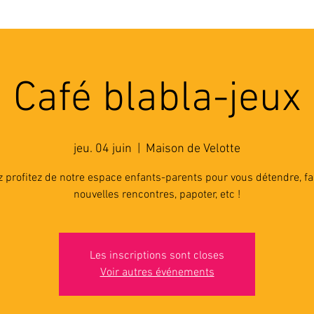
'ASSOCIATION
ACTIVITES
RESSOURCES
A
Café blabla-jeux
jeu. 04 juin
  |  
Maison de Velotte
 profitez de notre espace enfants-parents pour vous détendre, fa
nouvelles rencontres, papoter, etc !
Les inscriptions sont closes
Voir autres événements