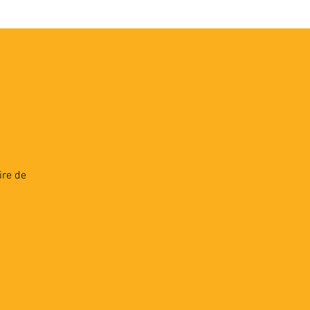
VEC LES PROS
CONTACTS
ire de