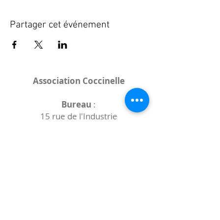
Partager cet événement
Association Coccinelle
Bureau
:
15 rue de l'Industrie
25000 Besançon
Lieux des rencontres variables :
indiqués sur la page de l'événement
(principalement à
- la
Maison de Velotte
27 chemin des
journaux
- la
Maison de quartier des Bains