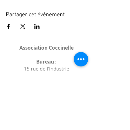
Partager cet événement
Association Coccinelle
Bureau
:
15 rue de l'Industrie
25000 Besançon
Lieux des rencontres variables :
indiqués sur la page de l'événement
(principalement à
- la
Maison de Velotte
27 chemin des
journaux
- la
Maison de quartier des Bains