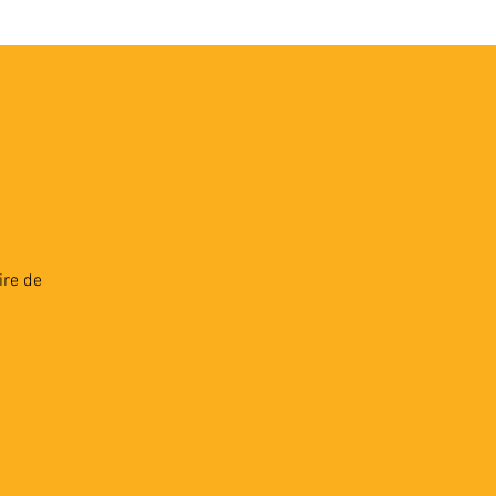
VEC LES PROS
CONTACTS
ire de