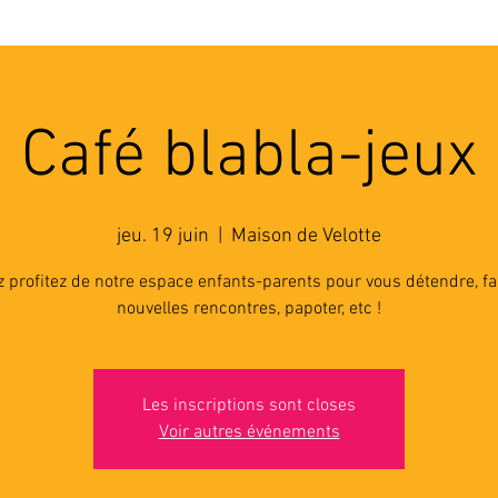
'ASSOCIATION
ACTIVITES
RESSOURCES
A
Café blabla-jeux
jeu. 19 juin
  |  
Maison de Velotte
 profitez de notre espace enfants-parents pour vous détendre, fa
nouvelles rencontres, papoter, etc !
Les inscriptions sont closes
Voir autres événements