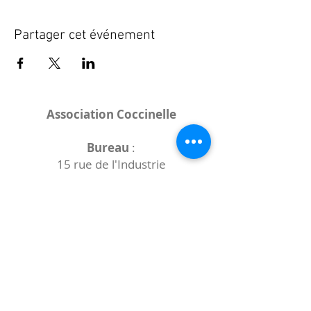
Partager cet événement
Association Coccinelle
Bureau
:
15 rue de l'Industrie
25000 Besançon
Lieux des rencontres variables :
indiqués sur la page de l'événement
(principalement à
- la
Maison de Velotte
27 chemin des
journaux
- la
Maison de quartier des Bains