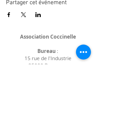
Partager cet événement
Association Coccinelle
Bureau
:
15 rue de l'Industrie
25000 Besançon
Lieux des rencontres variables :
indiqués sur la page de l'événement
(principalement à
- la
Maison de Velotte
27 chemin des
journaux
- la
Maison de quartier des Bains
Douches
(différentes adresses)