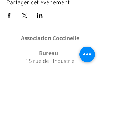
Partager cet événement
Association Coccinelle
Bureau
:
15 rue de l'Industrie
25000 Besançon
Lieux des rencontres variables :
indiqués sur la page de l'événement
(principalement à
- la
Maison de Velotte
27 chemin des
journaux
- la
Maison de quartier des Bains
Douches
(différentes adresses)