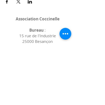
Association Coccinelle
Bureau
:
15 rue de l'Industrie
25000 Besançon
Lieux des rencontres variables :
indiqués sur la page de l'événement
(principalement à
- la
Maison de Velotte
27 chemin des
journaux
- la
Maison de quartier des Bains
Douches
(différentes adresses)