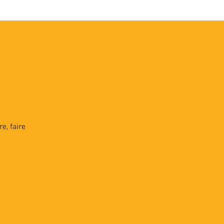
VEC LES PROS
CONTACTS
"
e, faire