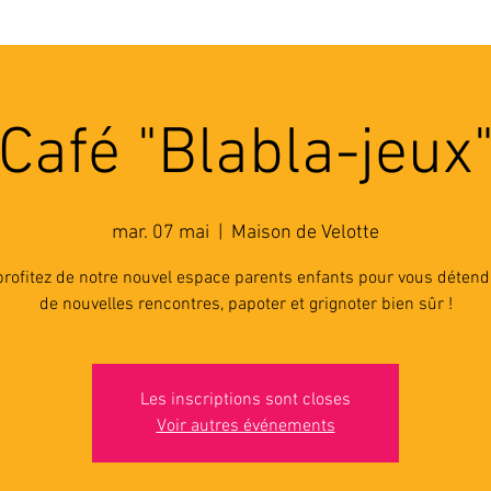
'ASSOCIATION
ACTIVITES
RESSOURCES
A
Café "Blabla-jeux
mar. 07 mai
  |  
Maison de Velotte
rofitez de notre nouvel espace parents enfants pour vous détendr
de nouvelles rencontres, papoter et grignoter bien sûr !
Les inscriptions sont closes
Voir autres événements