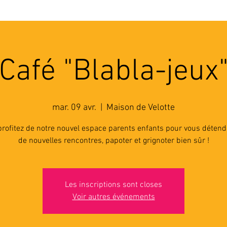
'ASSOCIATION
ACTIVITES
RESSOURCES
A
Café "Blabla-jeux
mar. 09 avr.
  |  
Maison de Velotte
rofitez de notre nouvel espace parents enfants pour vous détendr
de nouvelles rencontres, papoter et grignoter bien sûr !
Les inscriptions sont closes
Voir autres événements