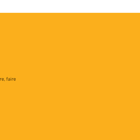
VEC LES PROS
CONTACTS
"
e, faire