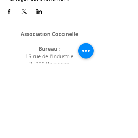
Association Coccinelle
Bureau
:
15 rue de l'Industrie
25000 Besançon
Lieux des rencontres variables :
indiqués sur la page de l'événement
(principalement à
- la
Maison de Velotte
27 chemin des
journaux
- la
Maison de quartier des Bains
Douches
(différentes adresses)