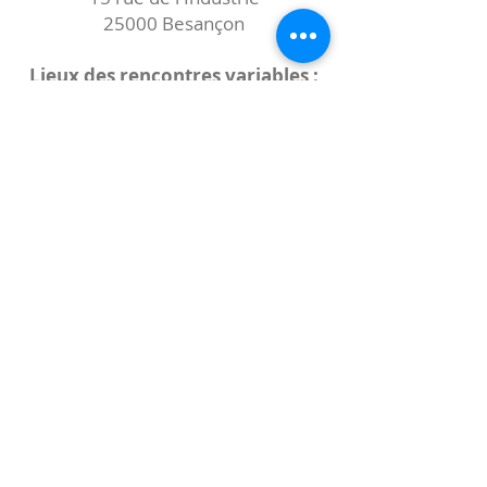
25000 Besançon
Lieux des rencontres variables :
indiqués sur la page de l'événement
(principalement à
- la
Maison de Velotte
27 chemin des
journaux
- la
Maison de quartier des Bains
Douches
(différentes adresses)
Le coccibulle
Abonnez-vous à notre newsletter,
Coccibulle !