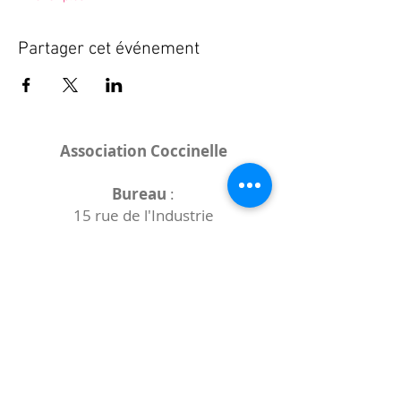
Partager cet événement
Association Coccinelle
Bureau
:
15 rue de l'Industrie
25000 Besançon
Lieux des rencontres variables :
indiqués sur la page de l'événement
(principalement à
- la
Maison de Velotte
27 chemin des
journaux
- la
Maison de quartier des Bains