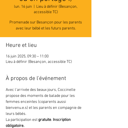
lun. 16 juin
  |  
Lieu à définir (Besançon,
accessible TC)
Promenade sur Besançon pour les parents
avec leur bébé et les futurs parents.
Heure et lieu
16 juin 2025, 09:30 – 11:00
Lieu à définir (Besançon, accessible TC)
À propos de l'événement
Avec l'arrivée des beaux jours, Coccinelle 
propose des moments de balade pour les 
femmes enceintes (coparents aussi 
bienvenu.e.s) et les parents en compagnie de 
leurs bébés.
La participation est 
gratuite
. 
Inscription 
obligatoire.