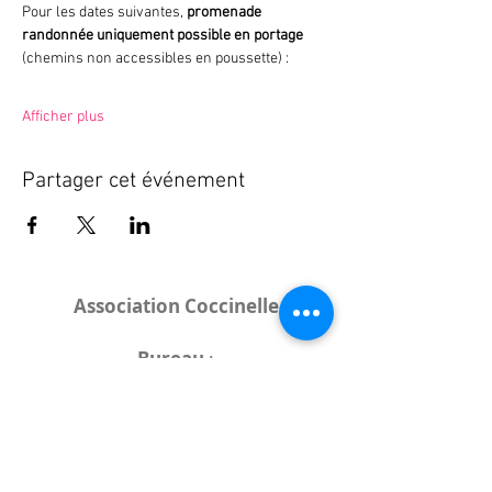
Pour les dates suivantes, 
promenade 
randonnée uniquement possible en portage
(chemins non accessibles en poussette) : 
Afficher plus
Partager cet événement
Association Coccinelle
Bureau
:
15 rue de l'Industrie
25000 Besançon
Lieux des rencontres variables :
indiqués sur la page de l'événement