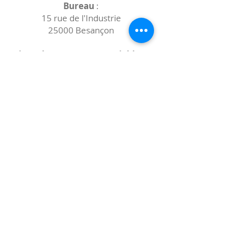
Bureau
:
15 rue de l'Industrie
25000 Besançon
Lieux des rencontres variables :
indiqués sur la page de l'événement
(principalement à
- la
Maison de Velotte
27 chemin des
journaux
- la
Maison de quartier des Bains
Douches
(différentes adresses)
Le coccibulle
Abonnez-vous à notre newsletter,
Coccibulle !