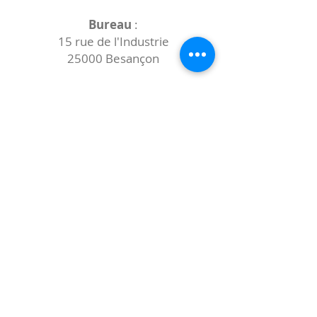
Bureau
:
15 rue de l'Industrie
25000 Besançon
Lieux des rencontres variables :
indiqués sur la page de l'événement
(principalement à
- la
Maison de Velotte
27 chemin des
journaux
- la
Maison de quartier des Bains
Douches
(différentes adresses)
Le coccibulle
Abonnez-vous à notre newsletter,