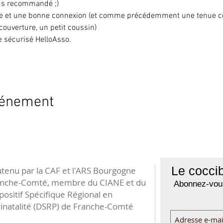
lus recommandé ;)
ille et une bonne connexion (et comme précédemment une tenue con
 couverture, un petit coussin)
te sécurisé HelloAsso.
vénement
Le coccib
tenu par la CAF et l'ARS Bourgogne
anche-Comté, membre du CIANE et du
Abonnez-vous
positif Spécifique Régional en
inatalité (DSRP) de Franche-Comté