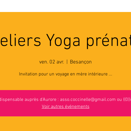
'ASSOCIATION
ACTIVITES
RESSOURCES
A
eliers Yoga préna
ven. 02 avr.
  |  
Besançon
Invitation pour un voyage en mère intérieure ...
ndispensable auprès d'Aurore : asso.coccinelle@gmail.com ou ((0)
Voir autres événements