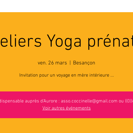
'ASSOCIATION
ACTIVITES
RESSOURCES
A
eliers Yoga préna
ven. 26 mars
  |  
Besançon
Invitation pour un voyage en mère intérieure ...
ndispensable auprès d'Aurore : asso.coccinelle@gmail.com ou ((0)
Voir autres événements