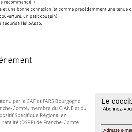
lus recommandé ;)
ille et une bonne connexion (et comme précédemment une tenue con
 couverture, un petit coussin)
te sécurisé HelloAsso.
vénement
Le coccib
tenu par la CAF et l'ARS Bourgogne
anche-Comté, membre du CIANE et du
Abonnez-vous
positif Spécifique Régional en
inatalité (DSRP) de Franche-Comté