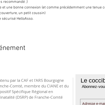
lus recommandé ;)
ille et une bonne connexion (et comme précédemment une tenue con
 couverture, un petit coussin)
te sécurisé HelloAsso.
vénement
Le coccib
tenu par la CAF et l'ARS Bourgogne
anche-Comté, membre du CIANE et du
Abonnez-vous
positif Spécifique Régional en
inatalité (DSRP) de Franche-Comté