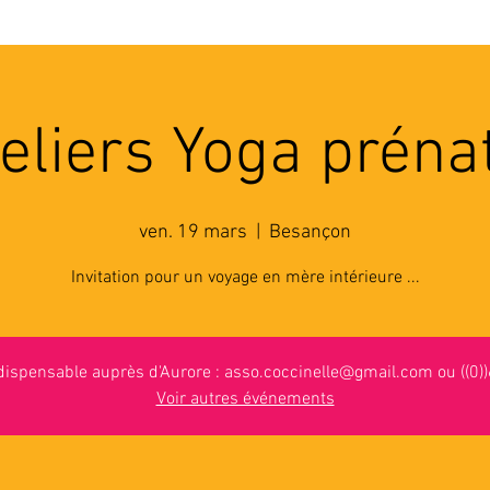
'ASSOCIATION
ACTIVITES
RESSOURCES
A
eliers Yoga préna
ven. 19 mars
  |  
Besançon
Invitation pour un voyage en mère intérieure ...
ndispensable auprès d'Aurore : asso.coccinelle@gmail.com ou ((0)
Voir autres événements