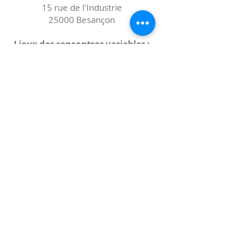
15 rue de l'Industrie
25000 Besançon
Lieux des rencontres variables :
indiqués sur la page de l'événement
(principalement à
- la
Maison de Velotte
27 chemin des
journaux
- la
Maison de quartier des Bains
Douches
(différentes adresses)
Le coccibulle
Abonnez-vous à notre newsletter,
Coccibulle !