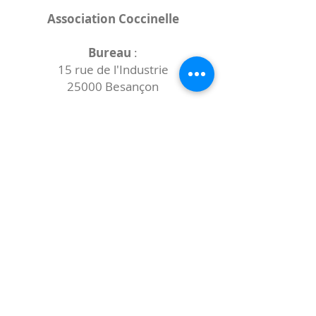
Association Coccinelle
Bureau
:
15 rue de l'Industrie
25000 Besançon
Lieux des rencontres variables :
indiqués sur la page de l'événement
(principalement à
- la
Maison de Velotte
27 chemin des
journaux
- la
Maison de quartier des Bains
Douches
(différentes adresses)