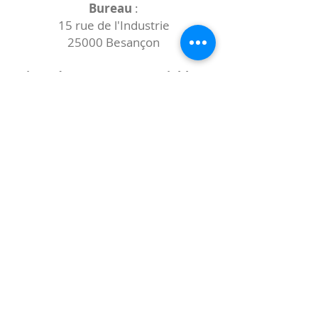
Bureau
:
15 rue de l'Industrie
25000 Besançon
Lieux des rencontres variables :
indiqués sur la page de l'événement
(principalement à
- la
Maison de Velotte
27 chemin des
journaux
- la
Maison de quartier des Bains
Douches
(différentes adresses)
Le coccibulle
Abonnez-vous à notre newsletter,
Coccibulle !