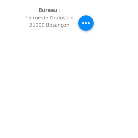
Bureau
:
15 rue de l'Industrie
25000 Besançon
Lieux des rencontres variables :
indiqués sur la page de l'événement
(principalement à
- la
Maison de Velotte
27 chemin des
journaux
- la
Maison de quartier des Bains
Douches
(différentes adresses)
Le coccibulle
Abonnez-vous à notre newsletter,