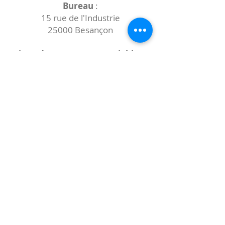
Bureau
:
15 rue de l'Industrie
25000 Besançon
Lieux des rencontres variables :
indiqués sur la page de l'événement
(principalement à
- la
Maison de Velotte
27 chemin des
journaux
- la
Maison de quartier des Bains
Douches
(différentes adresses)
Le coccibulle
Abonnez-vous à notre newsletter,
Coccibulle !