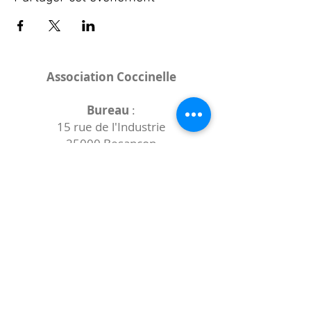
Association Coccinelle
Bureau
:
15 rue de l'Industrie
25000 Besançon
Lieux des rencontres variables :
indiqués sur la page de l'événement
(principalement à
- la
Maison de Velotte
27 chemin des
journaux
- la
Maison de quartier des Bains
Douches
(différentes adresses)