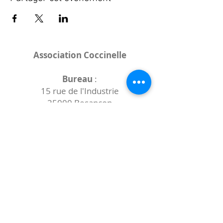
Association Coccinelle
Bureau
:
15 rue de l'Industrie
25000 Besançon
Lieux des rencontres variables :
indiqués sur la page de l'événement
(principalement à
- la
Maison de Velotte
27 chemin des
journaux
- la
Maison de quartier des Bains
Douches
(différentes adresses)