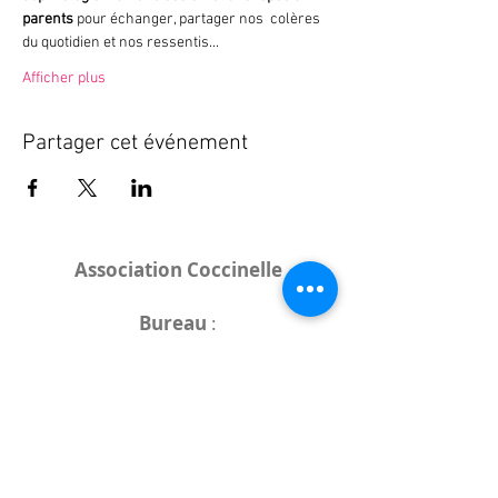
parents
 pour échanger, partager nos  colères 
du quotidien et nos ressentis... 
Afficher plus
Partager cet événement
Association Coccinelle
Bureau
:
15 rue de l'Industrie
25000 Besançon
Lieux des rencontres variables :
indiqués sur la page de l'événement
(principalement à