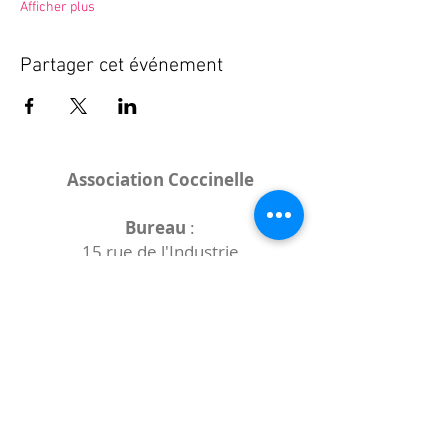
Afficher plus
Partager cet événement
Association Coccinelle
Bureau
:
15 rue de l'Industrie
25000 Besançon
Lieux des rencontres variables :
indiqués sur la page de l'événement
(principalement à
- la
Maison de Velotte
27 chemin des
journaux
- la
Maison de quartier des Bains