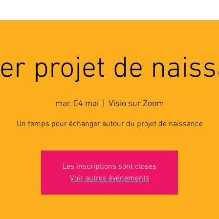
'ASSOCIATION
ACTIVITES
RESSOURCES
A
ier projet de nais
mar. 04 mai
  |  
Visio sur Zoom
Un temps pour échanger autour du projet de naissance
Les inscriptions sont closes
Voir autres événements