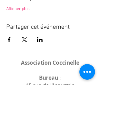
Afficher plus
Partager cet événement
Association Coccinelle
Bureau
:
15 rue de l'Industrie
25000 Besançon
Lieux des rencontres variables :
indiqués sur la page de l'événement
(principalement à
- la
Maison de Velotte
27 chemin des
journaux