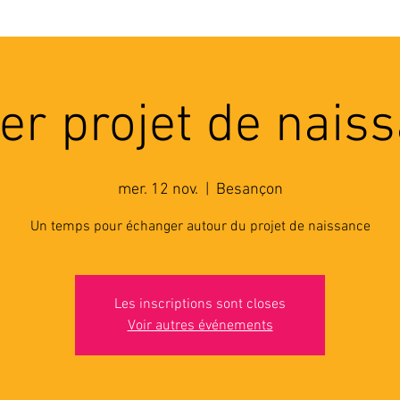
'ASSOCIATION
ACTIVITES
RESSOURCES
A
ier projet de nais
mer. 12 nov.
  |  
Besançon
Un temps pour échanger autour du projet de naissance
Les inscriptions sont closes
Voir autres événements