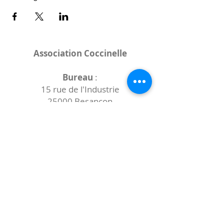
Association Coccinelle
Bureau
:
15 rue de l'Industrie
25000 Besançon
Lieux des rencontres variables :
indiqués sur la page de l'événement
(principalement à
- la
Maison de Velotte
27 chemin des
journaux
- la
Maison de quartier des Bains
Douches
(différentes adresses)