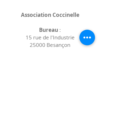
Association Coccinelle
Bureau
:
15 rue de l'Industrie
25000 Besançon
Lieux des rencontres variables :
indiqués sur la page de l'événement
(principalement à
- la
Maison de Velotte
27 chemin des
journaux
- la
Maison de quartier des Bains
Douches
(différentes adresses)