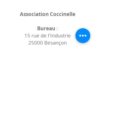
Association Coccinelle
Bureau
:
15 rue de l'Industrie
25000 Besançon
Lieux des rencontres variables :
indiqués sur la page de l'événement
(principalement à
- la
Maison de Velotte
27 chemin des
journaux
- la
Maison de quartier des Bains
Douches
(différentes adresses)