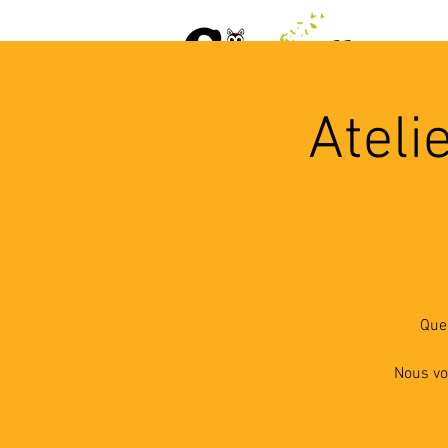
ACCUEIL
AGENDA
L
Ateli
Quel
Nous vo