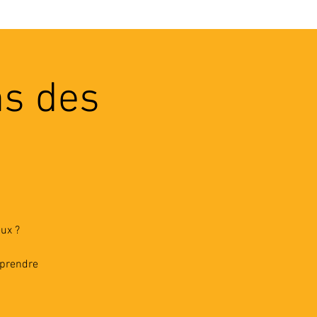
VEC LES PROS
CONTACTS
ns des
ux ?
pprendre