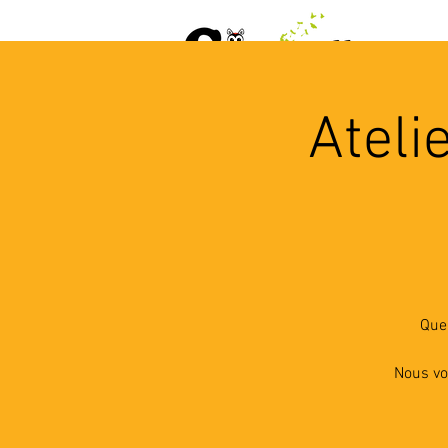
ACCUEIL
AGENDA
L
Ateli
Quel
Nous vo