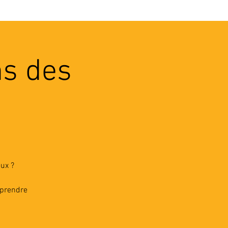
VEC LES PROS
CONTACTS
ns des
ux ?
pprendre