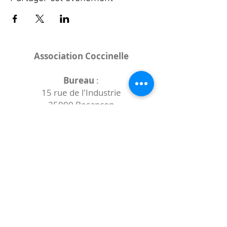
Association Coccinelle
Bureau
:
15 rue de l'Industrie
25000 Besançon
Lieux des rencontres variables :
indiqués sur la page de l'événement
(principalement à
- la
Maison de Velotte
27 chemin des
journaux
- la
Maison de quartier des Bains
Douches
(différentes adresses)