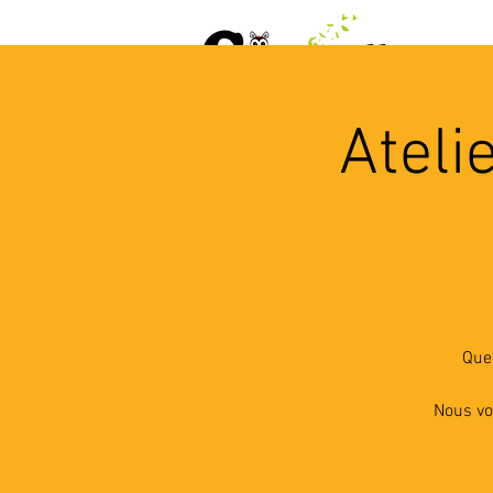
ACCUEIL
AGENDA
L
Ateli
Quel
Nous vo