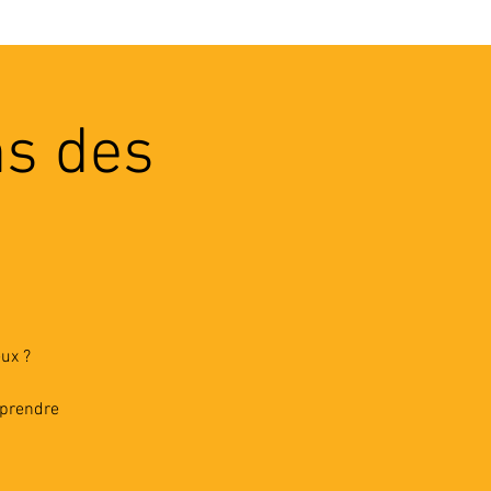
VEC LES PROS
CONTACTS
ns des
ux ?
pprendre