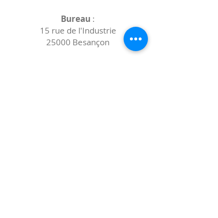
Bureau
:
15 rue de l'Industrie
25000 Besançon
Lieux des rencontres variables :
indiqués sur la page de l'événement
(principalement à
- la
Maison de Velotte
27 chemin des
journaux
- la
Maison de quartier des Bains
Douches
(différentes adresses)
Le coccibulle
Abonnez-vous à notre newsletter,