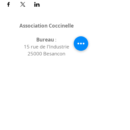
Association Coccinelle
Bureau
:
15 rue de l'Industrie
25000 Besançon
Lieux des rencontres variables :
indiqués sur la page de l'événement
(principalement à
- la
Maison de Velotte
27 chemin des
journaux
- la
Maison de quartier des Bains
Douches
(différentes adresses)