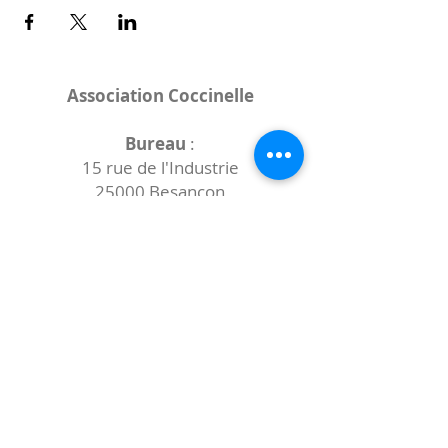
Association Coccinelle
Bureau
:
15 rue de l'Industrie
25000 Besançon
Lieux des rencontres variables :
indiqués sur la page de l'événement
(principalement à
- la
Maison de Velotte
27 chemin des
journaux
- la
Maison de quartier des Bains
Douches
(différentes adresses)