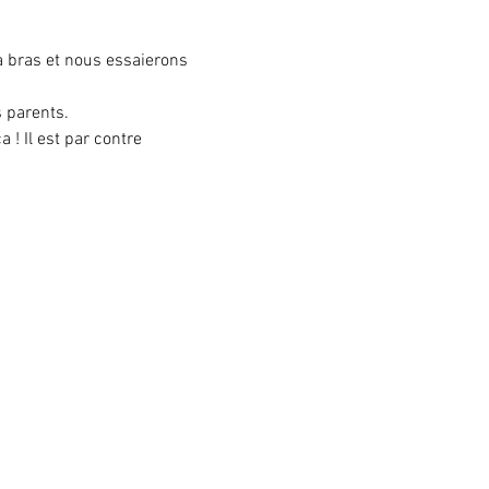
à bras et nous essaierons 
s parents.
! Il est par contre 