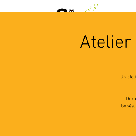
ACCUEIL
AGENDA
L
Atelier
Un atel
Dura
bébés, 