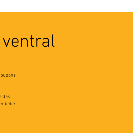
VEC LES PROS
CONTACTS
 ventral
 poupons
e des
ter bébé