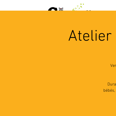
ACCUEIL
AGENDA
L
Atelier
Ven
Dura
bébés, 