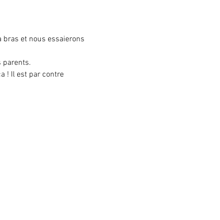
à bras et nous essaierons 
s parents.
! Il est par contre 