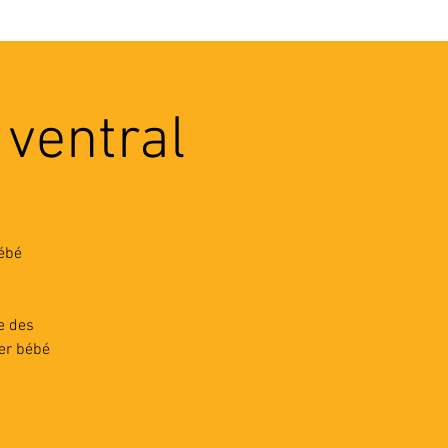
VEC LES PROS
CONTACTS
 ventral
bébé
e des
ter bébé